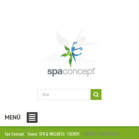
MENÜ
Spa Concept
>
Sauna
,
SPA & WELLNESS
,
TULIKIVI
> TULIKIVI SAUNA SOBASI-