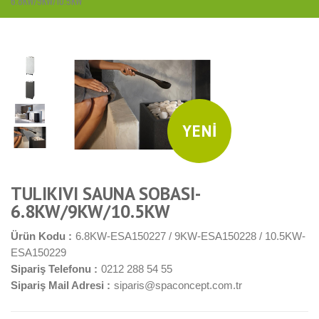
6.8KW/9KW/10.5KW
YENİ
TULIKIVI SAUNA SOBASI-
6.8KW/9KW/10.5KW
Ürün Kodu :
6.8KW-ESA150227 / 9KW-ESA150228 / 10.5KW-
ESA150229
Sipariş Telefonu :
0212 288 54 55
Sipariş Mail Adresi :
siparis@spaconcept.com.tr